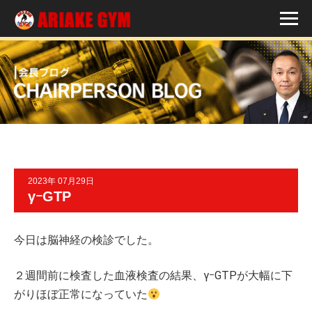
2023年 07月29日
γｰGTP
今日は脳神経の検診でした。
２週間前に検査した血液検査の結果、γｰGTPが大幅に下
がりほぼ正常になっていた